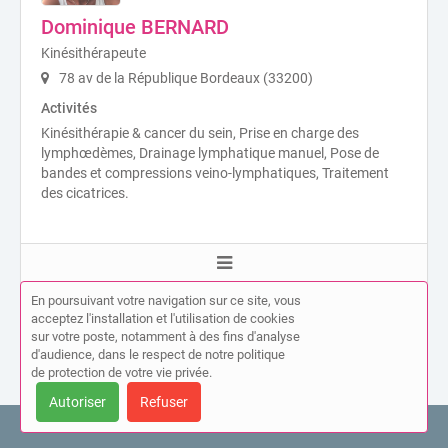
Dominique BERNARD
Kinésithérapeute
78 av de la République Bordeaux (33200)
Activités
Kinésithérapie & cancer du sein, Prise en charge des
lymphœdèmes, Drainage lymphatique manuel, Pose de
bandes et compressions veino-lymphatiques, Traitement
des cicatrices.
En poursuivant votre navigation sur ce site, vous
acceptez l'installation et l'utilisation de cookies
«
1
2
3
4
5
»
sur votre poste, notamment à des fins d'analyse
d'audience, dans le respect de notre politique
de protection de votre vie privée.
Autoriser
Refuser