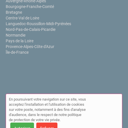
Auvergne-Rhône-Alpes
Bourgogne-Franche-Comté
Bretagne
Centre-Val de Loire
Languedoc-Roussillon-Midi-Pyrénées
Nord-Pas-de-Calais-Picardie
Normandie
Pays de la Loire
Provence-Alpes-Côte d'Azur
Île-de-France
En poursuivant votre navigation sur ce site, vous
acceptez l'installation et l'utilisation de cookies
sur votre poste, notamment à des fins d'analyse
© Annuaire de l'IPPP 2026 |
Plan du site
|
Mon compte
|
Contact
d'audience, dans le respect de notre politique
|
Mentions légales
|
Cookies
de protection de votre vie privée.
Cet annuaire a été créé avec ❤ par
Simplébo Annuaire