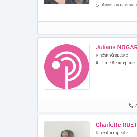
Accès aux personn
Juliane NOGA
Kinésithérapeute
2 rue Beaurepaire 
Charlotte RUE
Kinésithérapeute