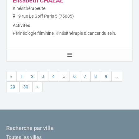
Elisabeth CHAZAL
Kinésithérapeute
9 rue Le Goff Paris 5 (75005)
Activités
Périnéologie féminine, Kinésithérapie & cancer du sein.
«
1
2
3
4
5
6
7
8
9
…
29
30
»
Recherche par ville
Toutes les villes