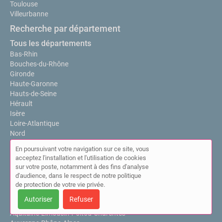
Toulouse
Villeurbanne
Recherche par département
Tous les départements
Bas-Rhin
Bouches-du-Rhône
Gironde
Haute-Garonne
Hauts-de-Seine
Hérault
Isère
Loire-Atlantique
Nord
Paris
En poursuivant votre navigation sur ce site, vous
Pyrénées-Atlantiques
acceptez l'installation et l'utilisation de cookies
Rhône
sur votre poste, notamment à des fins d'analyse
d'audience, dans le respect de notre politique
Recherche par région
de protection de votre vie privée.
Toutes les régions
Autoriser
Refuser
Alsace-Champagne-Ardenne-Lorraine
Aquitaine-Limousin-Poitou-Charentes