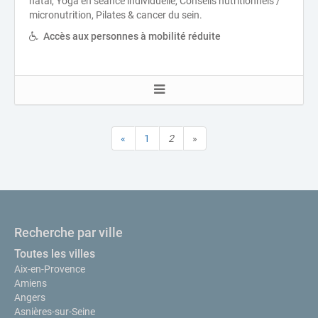
natal, Yoga en séance individuelle, Conseils nutritionnels /
micronutrition, Pilates & cancer du sein.
Accès aux personnes à mobilité réduite
«
1
2
»
Recherche par ville
Toutes les villes
Aix-en-Provence
Amiens
Angers
Asnières-sur-Seine