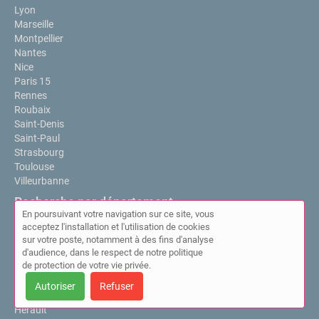
Lyon
Marseille
Montpellier
Nantes
Nice
Paris 15
Rennes
Roubaix
Saint-Denis
Saint-Paul
Strasbourg
Toulouse
Villeurbanne
Recherche par département
En poursuivant votre navigation sur ce site, vous
Tous les départements
acceptez l'installation et l'utilisation de cookies
Bas-Rhin
sur votre poste, notamment à des fins d'analyse
d'audience, dans le respect de notre politique
Bouches-du-Rhône
de protection de votre vie privée.
Gironde
Haute-Garonne
Autoriser
Refuser
Hauts-de-Seine
Hérault