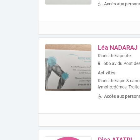
Accès aux personn
Léa NADARAJ
Kinésithérapeute
606 av du Pont de
Activités
Kinésithérapie & cance
lymphœdèmes, Traitem
Accès aux personn
Dina ATATRI