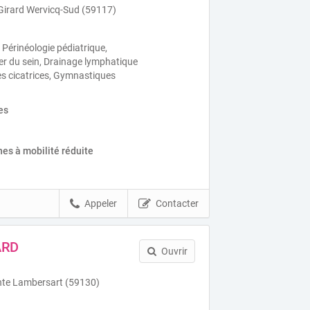
 Girard Wervicq-Sud (59117)
 Périnéologie pédiatrique,
er du sein, Drainage lymphatique
s cicatrices, Gymnastiques
es
es à mobilité réduite
Appeler
Contacter
ARD
Ouvrir
nte Lambersart (59130)