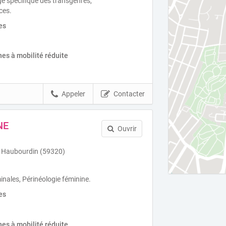
ge spécifique des transgenres,
ces.
es
es à mobilité réduite
Appeler
Contacter
NE
Ouvrir
o Haubourdin (59320)
ales, Périnéologie féminine.
es
es à mobilité réduite