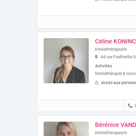
Céline KONIN
Kinésithérapeute
44 rue Faidherbe S
Activités
Kinésithérapie & cance
Accès aux personn
Bérénice VA
Kinésithérapeute