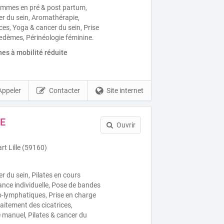
femmes en pré & post partum,
er du sein, Aromathérapie,
ces, Yoga & cancer du sein, Prise
dèmes, Périnéologie féminine.
es à mobilité réduite
Appeler
Contacter
Site internet
GE
Ouvrir
t Lille (59160)
r du sein, Pilates en cours
séance individuelle, Pose de bandes
-lymphatiques, Prise en charge
itement des cicatrices,
 manuel, Pilates & cancer du