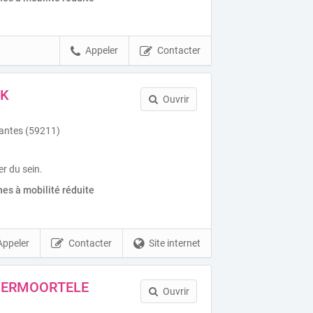
Appeler
Contacter
CK
Ouvrir
antes (59211)
r du sein.
es à mobilité réduite
Appeler
Contacter
Site internet
NDERMOORTELE
Ouvrir