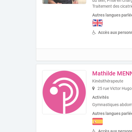
du sein, Prise en char
Traitement des cicatri
Autres langues parlé
Accès aux personn
Mathilde MEN
Kinésithérapeute
25 rue Victor Hug
Activités
Gymnastiques abdomin
Autres langues parlé
Accès aux personn