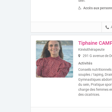
sein.
Accès aux personn
Tiphaine CAM
Kinésithérapeute
291 G avenue de D
Activités
Conseils nutritionnels
souples / taping, Dra
Gymnastiques abdomin
du sein, Pratique spor
charge des femmes en
des cicatrices.