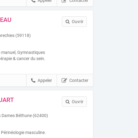
Appeler
Contacter
NEAU
Ouvrir
rechies (59118)
e manuel, Gymnastiques
érapie & cancer du sein.
Appeler
Contacter
QUART
Ouvrir
s Dames Béthune (62400)
, Périnéologie masculine.