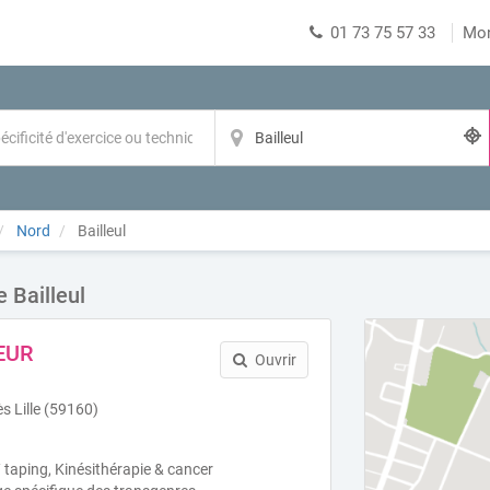
01 73 75 57 33
Mo
Nord
Bailleul
 Bailleul
EUR
Ouvrir
s Lille (59160)
 taping, Kinésithérapie & cancer