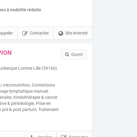
es à mobilité réduite
Appeler
Contacter
Site internet
PION
Ouvrir
unkerque Lomme Lille (59160)
 / micronutrition, Contentions
inage lymphatique manuel,
ales, Kinésithérapie & cancer
tive & périnéologie, Prise en
 pré & post partum, Traitement