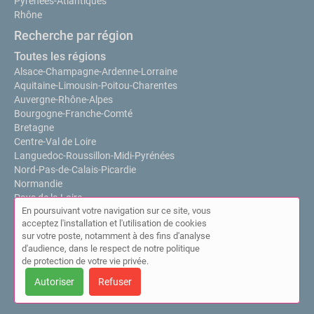
Pyrénées-Atlantiques
Rhône
Recherche par région
Toutes les régions
Alsace-Champagne-Ardenne-Lorraine
Aquitaine-Limousin-Poitou-Charentes
Auvergne-Rhône-Alpes
Bourgogne-Franche-Comté
Bretagne
Centre-Val de Loire
Languedoc-Roussillon-Midi-Pyrénées
Nord-Pas-de-Calais-Picardie
Normandie
Pays de la Loire
En poursuivant votre navigation sur ce site, vous
Provence-Alpes-Côte d'Azur
acceptez l'installation et l'utilisation de cookies
Île-de-France
sur votre poste, notamment à des fins d'analyse
d'audience, dans le respect de notre politique
de protection de votre vie privée.
Autoriser
Refuser