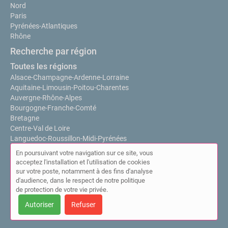
Nord
Paris
Pyrénées-Atlantiques
Rhône
Recherche par région
Toutes les régions
Alsace-Champagne-Ardenne-Lorraine
Aquitaine-Limousin-Poitou-Charentes
Auvergne-Rhône-Alpes
Bourgogne-Franche-Comté
Bretagne
Centre-Val de Loire
Languedoc-Roussillon-Midi-Pyrénées
Nord-Pas-de-Calais-Picardie
En poursuivant votre navigation sur ce site, vous
Normandie
acceptez l'installation et l'utilisation de cookies
Pays de la Loire
sur votre poste, notamment à des fins d'analyse
Provence-Alpes-Côte d'Azur
d'audience, dans le respect de notre politique
Île-de-France
de protection de votre vie privée.
Autoriser
Refuser