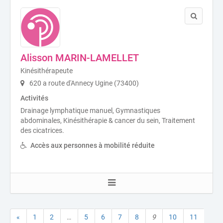
Alisson MARIN-LAMELLET
Kinésithérapeute
620 a route d'Annecy Ugine (73400)
Activités
Drainage lymphatique manuel, Gymnastiques
abdominales, Kinésithérapie & cancer du sein, Traitement
des cicatrices.
Accès aux personnes à mobilité réduite
«
1
2
…
5
6
7
8
9
10
11