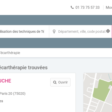
01 73 75 57 33
Mo
Técarthérapie
écarthérapie trouvées
UCHE
Ouvrir
 Paris 20 (75020)
es