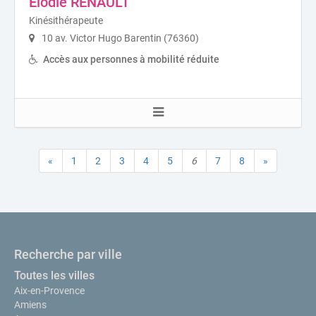
Elodie RENAULT
Kinésithérapeute
10 av. Victor Hugo Barentin (76360)
Accès aux personnes à mobilité réduite
«
1
2
3
4
5
6
7
8
»
Recherche par ville
Toutes les villes
Aix-en-Provence
Amiens