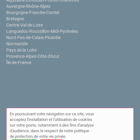
Auvergne-Rhône-Alpes
Bourgogne-Franche-Comté
Bretagne
Centre-Val de Loire
Languedoc-Roussillon-Midi-Pyrénées
Nord-Pas-de-Calais-Picardie
Normandie
Pays de la Loire
Provence-Alpes-Côte d'Azur
Île-de-France
En poursuivant votre navigation sur ce site, vous
acceptez l'installation et l'utilisation de cookies
sur votre poste, notamment à des fins d'analyse
© Annuaire de l'IPPP 2026 |
Plan du site
|
Mon compte
|
Contact
d'audience, dans le respect de notre politique
|
Mentions légales
|
Cookies
de protection de votre vie privée.