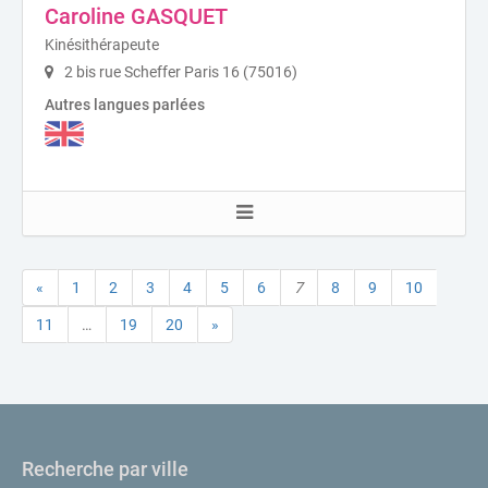
Caroline GASQUET
Kinésithérapeute
2 bis rue Scheffer Paris 16 (75016)
Autres langues parlées
«
1
2
3
4
5
6
7
8
9
10
11
…
19
20
»
Recherche par ville